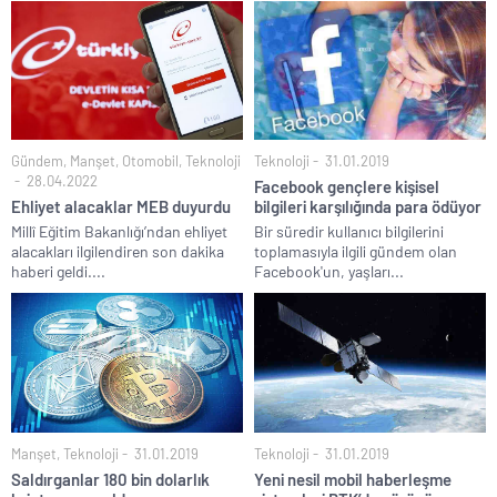
Gündem
,
Manşet
,
Otomobil
,
Teknoloji
Teknoloji
31.01.2019
28.04.2022
Facebook gençlere kişisel
Ehliyet alacaklar MEB duyurdu
bilgileri karşılığında para ödüyor
Millî Eğitim Bakanlığı’ndan ehliyet
Bir süredir kullanıcı bilgilerini
alacakları ilgilendiren son dakika
toplamasıyla ilgili gündem olan
haberi geldi....
Facebook'un, yaşları...
Manşet
,
Teknoloji
31.01.2019
Teknoloji
31.01.2019
Saldırganlar 180 bin dolarlık
Yeni nesil mobil haberleşme