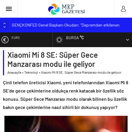
GENÇKONFED Genel Başkanı Okudan: “Depremden etkilenen
öğrencilere yüzde 25 ek kontenjan kararı uygulanmalı”
BURSA
°C
Zorlu TÖRE ‘Şehitlerimizi Rahmetle Anıyorum’
EURO
MUSTAFAKEMALPAŞA MESLEK YÜKSEKOKULU YENİ
Xiaomi Mi 8 SE: Süper Gece
ÖĞRENCİLERİNİ BEKLİYOR
ALTIN
BİK Genel Müdürü Erkılınç; ‘Sahte trafik akışına müsaade
Manzarası modu ile geliyor
etmeyeceğiz’
BİST
Anasayfa
»
Teknoloji
»
Xiaomi Mi 8 SE: Süper Gece Manzarası modu ile geliyor
KGK hedef büyüttü
Çinli telefon üreticisi Xiaomi, yeni telefonlarından Xiaomi Mi 8
DOLAR
SE’de gece çekimlerine oldukça renk katacak bir özellik söz
konusu. Süper Gece Manzarası modu olarak bilinen bu özellik
bakın gece çekimlerine nasıl sihirli bir dokunuş yapıyor?