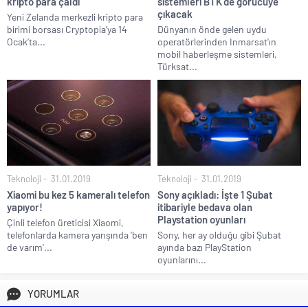
kripto para çaldı
sistemleri BTK’de görücüye
çıkacak
Yeni Zelanda merkezli kripto para
birimi borsası Cryptopia’ya 14
Dünyanın önde gelen uydu
Ocak’ta...
operatörlerinden Inmarsat'ın
mobil haberleşme sistemleri,
Türksat...
Teknoloji
31.01.2019
Teknoloji
31.01.2019
Xiaomi bu kez 5 kameralı telefon
Sony açıkladı: İşte 1 Şubat
yapıyor!
itibariyle bedava olan
Playstation oyunları
Çinli telefon üreticisi Xiaomi,
telefonlarda kamera yarışında 'ben
Sony, her ay olduğu gibi Şubat
de varım'...
ayında bazı PlayStation
oyunlarını...
YORUMLAR