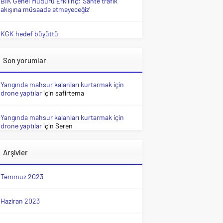
BİK Genel Müdürü Erkılınç; ‘Sahte trafik
akışına müsaade etmeyeceğiz’
KGK hedef büyüttü
Son yorumlar
Yangında mahsur kalanları kurtarmak için
drone yaptılar
için
safirtema
Yangında mahsur kalanları kurtarmak için
drone yaptılar
için
Seren
Arşivler
Temmuz 2023
Haziran 2023