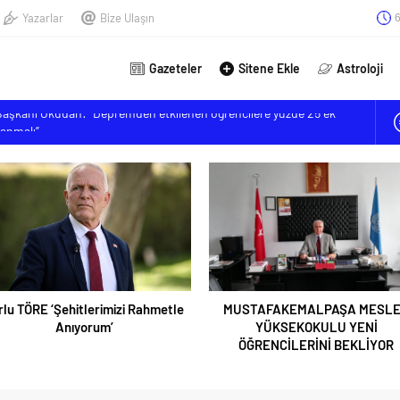
Yazarlar
Bize Ulaşın
6
Gazeteler
Sitene Ekle
Astroloji
mizi Rahmetle Anıyorum’
MESLEK YÜKSEKOKULU YENİ ÖĞRENCİLERİNİ BEKLİYOR
lınç; ‘Sahte trafik akışına müsaade etmeyeceğiz’
kanı Okudan: “Depremden etkilenen öğrencilere yüzde 25 ek
lanmalı”
RE ‘Şehitlerimizi Rahmetle
MUSTAFAKEMALPAŞA MESLEK
Anıyorum’
YÜKSEKOKULU YENİ
ÖĞRENCİLERİNİ BEKLİYOR