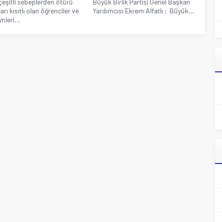
çeşitli sebeplerden ötürü
Büyük Birlik Partisi Genel Başkan
rı kısıtlı olan öğrenciler ve
Yardımcısı Ekrem Alfatlı ; Büyük...
nleri...