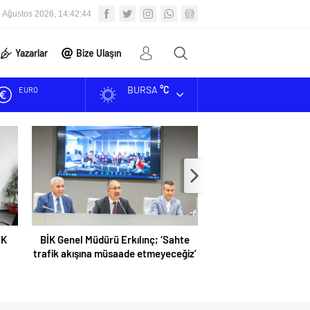
 Ağustos 2026, 14:42:45
Yazarlar
Bize Ulaşın
BURSA
°C
EURO
ALTIN
BİST
DOLAR
BİK Genel Müdürü Erkılınç; ‘Sahte
KGK hedef büyüttü
trafik akışına müsaade etmeyeceğiz’