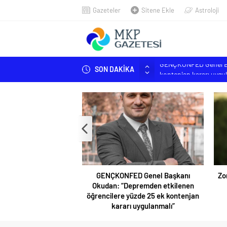
Gazeteler
Sitene Ekle
Astroloji
SON DAKİKA
Zorlu TÖRE ‘Şehitleri
MUSTAFAKEMALPAŞA 
BİK Genel Müdürü Erkı
KGK hedef büyüttü
GENÇKONFED Genel Baş
kontenjan kararı uygu
GENÇKONFED Genel Başkanı
Zorlu TÖ
Okudan: “Depremden etkilenen
öğrencilere yüzde 25 ek kontenjan
kararı uygulanmalı”