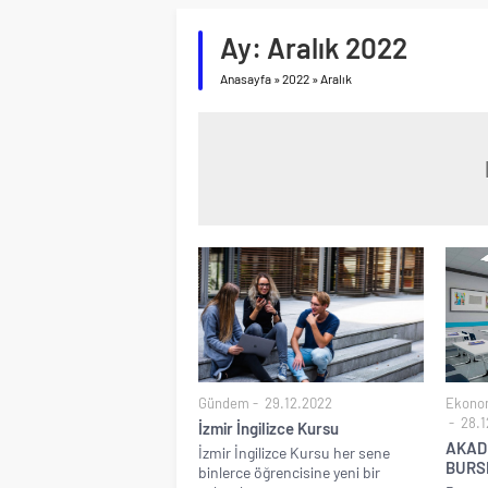
Ay:
Aralık 2022
Anasayfa
»
2022
»
Aralık
Gündem
29.12.2022
Ekono
28.1
İzmir İngilizce Kursu
AKAD
İzmir İngilizce Kursu her sene
BURS
binlerce öğrencisine yeni bir