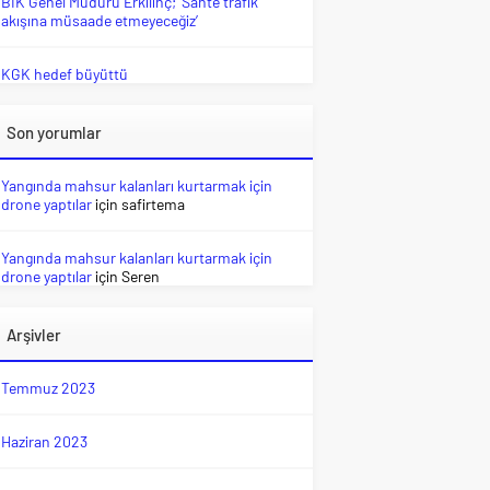
BİK Genel Müdürü Erkılınç; ‘Sahte trafik
akışına müsaade etmeyeceğiz’
KGK hedef büyüttü
Son yorumlar
Yangında mahsur kalanları kurtarmak için
drone yaptılar
için
safirtema
Yangında mahsur kalanları kurtarmak için
drone yaptılar
için
Seren
Arşivler
Temmuz 2023
Haziran 2023