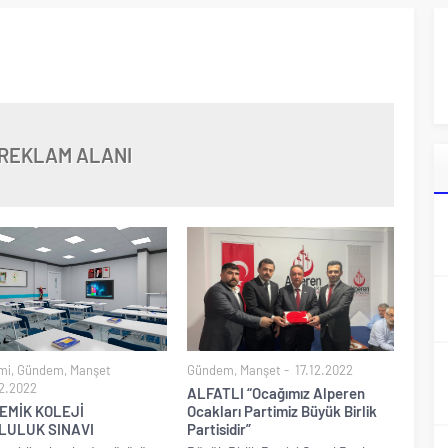
REKLAM ALANI
mi
,
Gündem
,
Manşet
Gündem
,
Manşet
17.12.2022
2.2022
ALFATLI “Ocağımız Alperen
EMİK KOLEJİ
Ocakları Partimiz Büyük Birlik
LULUK SINAVI
Partisidir”