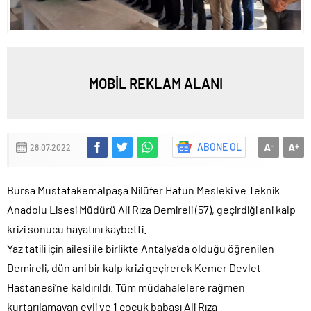
MOBİL REKLAM ALANI
A
A
ABONE OL
-
+
28.07.2022
Bursa Mustafakemalpaşa Nilüfer Hatun Mesleki ve Teknik
Anadolu Lisesi Müdürü Ali Rıza Demireli (57), geçirdiği ani kalp
krizi sonucu hayatını kaybetti.
Yaz tatili için ailesi ile birlikte Antalya’da olduğu öğrenilen
Demireli, dün ani bir kalp krizi geçirerek Kemer Devlet
Hastanesi’ne kaldırıldı. Tüm müdahalelere rağmen
kurtarılamayan evli ve 1 çocuk babası Ali Rıza