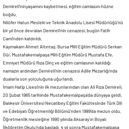
Demireli’ninyaşamını kaybetmesi, eğitim camiasını hüzne
boğdu.
Nilüfer Hatun Mesleki ve Teknik Anadolu Lisesi Müdürlüğü’nü
bir yıl önce devralan Demireli’nin cenazesi, bugün Fatih
Cami’nden kaldırıldı.
Kaymakam Ahmet Altıntaş, Bursa Milli Eğitim Müdürü Serkan
Gür, Mustafakemalpaşa Milli Eğitim Müdürü Mustafa Efe,
Emniyet Müdürü Rıza Dinç ve eğitim camiasının katıldığı
namazın ardından Demireli’nin cenazesi Adile Mezarlığı’nda
dualarla son yolculuğuna uğurlandı.
İmam Hatip Lisesi’nin ilk mezunlarından olan Ali Rıza Demireli,
20 Şubat 1965 tarihinde Mustafakemalpaşa’da dünyaya geldi.
Balıkesir Üniversitesi Necatibey Eğitim Fakültesinde Türk Dili
ve Edebiyatı Öğretmenliği Bölümü’nden 1989’da mezun oldu.
Öğretmenlik mesleğine 1990 yılında Aksaray’ın Boyalı
İlköğretim Okulu’nda başladı. 4 yıl sonra Mustafakemalpaşa