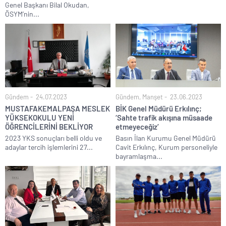
Genel Başkanı Bilal Okudan,
ÖSYM’nin...
Gündem
24.07.2023
Gündem
,
Manşet
23.06.2023
MUSTAFAKEMALPAŞA MESLEK
BİK Genel Müdürü Erkılınç;
YÜKSEKOKULU YENİ
‘Sahte trafik akışına müsaade
ÖĞRENCİLERİNİ BEKLİYOR
etmeyeceğiz’
2023 YKS sonuçları belli oldu ve
Basın İlan Kurumu Genel Müdürü
adaylar tercih işlemlerini 27...
Cavit Erkılınç, Kurum personeliyle
bayramlaşma...