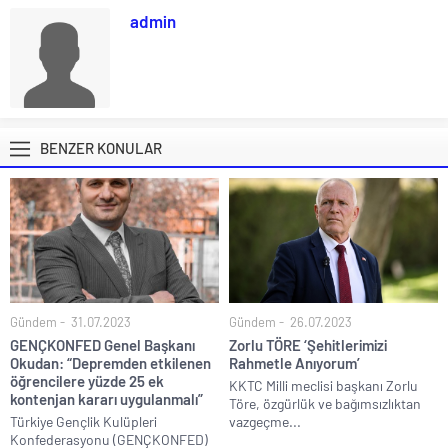
admin
BENZER KONULAR
Gündem
31.07.2023
Gündem
26.07.2023
GENÇKONFED Genel Başkanı
Zorlu TÖRE ‘Şehitlerimizi
Okudan: “Depremden etkilenen
Rahmetle Anıyorum’
öğrencilere yüzde 25 ek
KKTC Milli meclisi başkanı Zorlu
kontenjan kararı uygulanmalı”
Töre, özgürlük ve bağımsızlıktan
Türkiye Gençlik Kulüpleri
vazgeçme...
Konfederasyonu (GENÇKONFED)