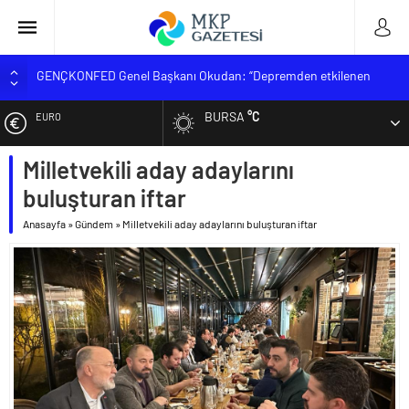
GENÇKONFED Genel Başkanı Okudan: “Depremden etkilenen
öğrencilere yüzde 25 ek kontenjan kararı uygulanmalı”
Zorlu TÖRE ‘Şehitlerimizi Rahmetle Anıyorum’
BURSA
°C
EURO
MUSTAFAKEMALPAŞA MESLEK YÜKSEKOKULU YENİ
ÖĞRENCİLERİNİ BEKLİYOR
Milletvekili aday adaylarını
ALTIN
BİK Genel Müdürü Erkılınç; ‘Sahte trafik akışına müsaade
buluşturan iftar
etmeyeceğiz’
BİST
KGK hedef büyüttü
Anasayfa
»
Gündem
»
Milletvekili aday adaylarını buluşturan iftar
DOLAR