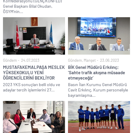
Konfederasyonu (GENÇKONFED)
Genel Başkanı Bilal Okudan,
ÖSYM’nin...
Gündem
24.07.2023
Gündem
,
Manşet
23.06.2023
MUSTAFAKEMALPAŞA MESLEK
BİK Genel Müdürü Erkılınç;
YÜKSEKOKULU YENİ
‘Sahte trafik akışına müsaade
ÖĞRENCİLERİNİ BEKLİYOR
etmeyeceğiz’
2023 YKS sonuçları belli oldu ve
Basın İlan Kurumu Genel Müdürü
adaylar tercih işlemlerini 27...
Cavit Erkılınç, Kurum personeliyle
bayramlaşma...