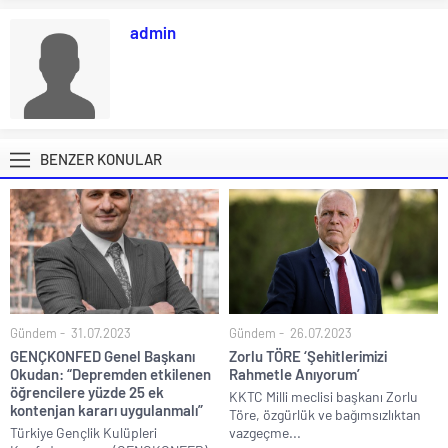
admin
BENZER KONULAR
Gündem
31.07.2023
Gündem
26.07.2023
GENÇKONFED Genel Başkanı
Zorlu TÖRE ‘Şehitlerimizi
Okudan: “Depremden etkilenen
Rahmetle Anıyorum’
öğrencilere yüzde 25 ek
KKTC Milli meclisi başkanı Zorlu
kontenjan kararı uygulanmalı”
Töre, özgürlük ve bağımsızlıktan
Türkiye Gençlik Kulüpleri
vazgeçme...