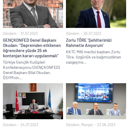
Gündem
31.07.2023
Gündem
26.07.2023
GENÇKONFED Genel Başkanı
Zorlu TÖRE ‘Şehitlerimizi
Okudan: “Depremden etkilenen
Rahmetle Anıyorum’
öğrencilere yüzde 25 ek
KKTC Milli meclisi başkanı Zorlu
kontenjan kararı uygulanmalı”
Töre, özgürlük ve bağımsızlıktan
Türkiye Gençlik Kulüpleri
vazgeçme...
Konfederasyonu (GENÇKONFED)
Genel Başkanı Bilal Okudan,
ÖSYM’nin...
Gündem
24.07.2023
Gündem
,
Manşet
23.06.2023