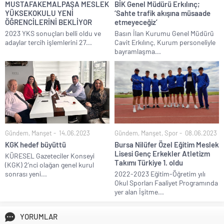
MUSTAFAKEMALPAŞA MESLEK
BİK Genel Müdürü Erkılınç;
YÜKSEKOKULU YENİ
‘Sahte trafik akışına müsaade
ÖĞRENCİLERİNİ BEKLİYOR
etmeyeceğiz’
2023 YKS sonuçları belli oldu ve
Basın İlan Kurumu Genel Müdürü
adaylar tercih işlemlerini 27...
Cavit Erkılınç, Kurum personeliyle
bayramlaşma...
Gündem
,
Manşet
14.06.2023
Gündem
,
Manşet
,
Spor
08.06.2023
KGK hedef büyüttü
Bursa Nilüfer Özel Eğitim Meslek
Lisesi Genç Erkekler Atletizm
KÜRESEL Gazeteciler Konseyi
Takımı Türkiye 1. oldu
(KGK) 2’nci olağan genel kurul
sonrası yeni...
2022-2023 Eğitim-Öğretim yılı
Okul Sporları Faaliyet Programında
yer alan İşitme...
YORUMLAR