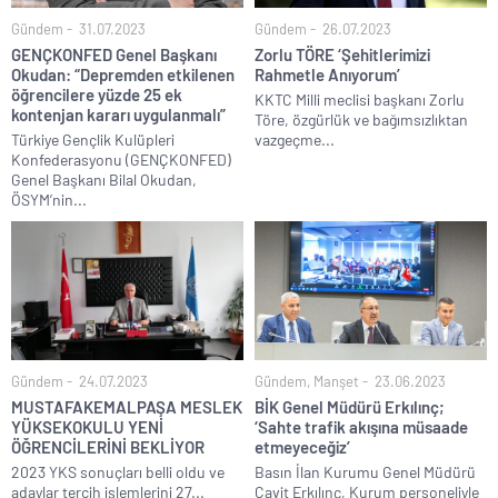
Gündem
31.07.2023
Gündem
26.07.2023
GENÇKONFED Genel Başkanı
Zorlu TÖRE ‘Şehitlerimizi
Okudan: “Depremden etkilenen
Rahmetle Anıyorum’
öğrencilere yüzde 25 ek
KKTC Milli meclisi başkanı Zorlu
kontenjan kararı uygulanmalı”
Töre, özgürlük ve bağımsızlıktan
Türkiye Gençlik Kulüpleri
vazgeçme...
Konfederasyonu (GENÇKONFED)
Genel Başkanı Bilal Okudan,
ÖSYM’nin...
Gündem
24.07.2023
Gündem
,
Manşet
23.06.2023
MUSTAFAKEMALPAŞA MESLEK
BİK Genel Müdürü Erkılınç;
YÜKSEKOKULU YENİ
‘Sahte trafik akışına müsaade
ÖĞRENCİLERİNİ BEKLİYOR
etmeyeceğiz’
2023 YKS sonuçları belli oldu ve
Basın İlan Kurumu Genel Müdürü
adaylar tercih işlemlerini 27...
Cavit Erkılınç, Kurum personeliyle