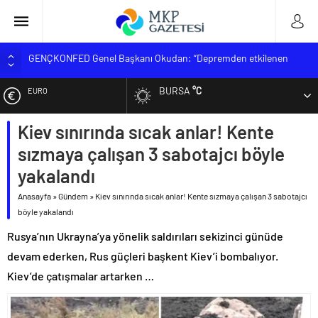
GENÇKONFED Genel Başkanı Okudan: “Depremden etkilenen
öğrencilere yüzde 25 ek kontenjan kararı uygulanmalı”
Zorlu TÖRE ‘Şehitlerimizi Rahmetle Anıyorum’
BURSA
°C
EURO
MUSTAFAKEMALPAŞA MESLEK YÜKSEKOKULU YENİ
ÖĞRENCİLERİNİ BEKLİYOR
Kiev sınırında sıcak anlar! Kente
ALTIN
BİK Genel Müdürü Erkılınç; ‘Sahte trafik akışına müsaade
etmeyeceğiz’
sızmaya çalışan 3 sabotajcı böyle
BİST
KGK hedef büyüttü
yakalandı
Anasayfa
»
Gündem
»
Kiev sınırında sıcak anlar! Kente sızmaya çalışan 3 sabotajcı
DOLAR
böyle yakalandı
Rusya’nın Ukrayna’ya yönelik saldırıları sekizinci günüde
devam ederken, Rus güçleri başkent Kiev’i bombalıyor.
Kiev’de çatışmalar artarken …