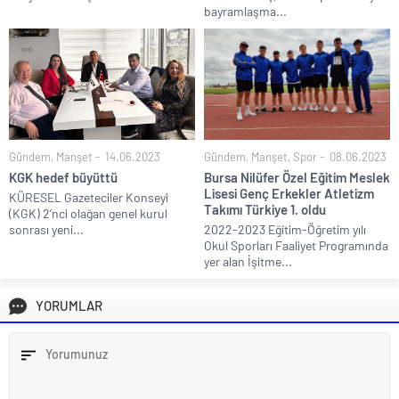
bayramlaşma...
Gündem
,
Manşet
14.06.2023
Gündem
,
Manşet
,
Spor
08.06.2023
KGK hedef büyüttü
Bursa Nilüfer Özel Eğitim Meslek
Lisesi Genç Erkekler Atletizm
KÜRESEL Gazeteciler Konseyi
Takımı Türkiye 1. oldu
(KGK) 2’nci olağan genel kurul
sonrası yeni...
2022-2023 Eğitim-Öğretim yılı
Okul Sporları Faaliyet Programında
yer alan İşitme...
YORUMLAR