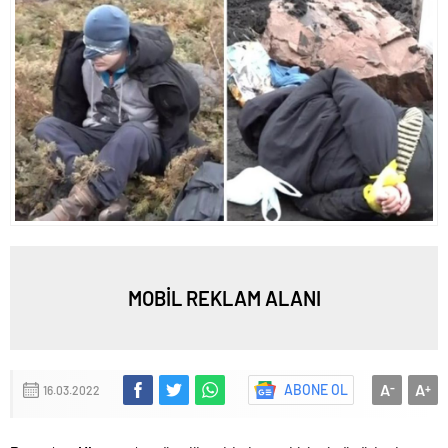
MOBİL REKLAM ALANI
A
A
ABONE OL
-
+
16.03.2022