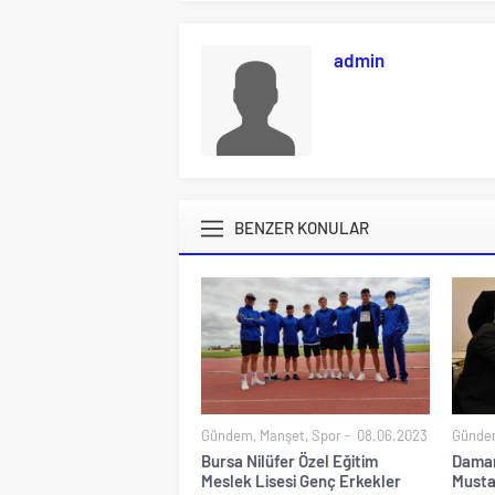
admin
BENZER KONULAR
Gündem
,
Manşet
,
Spor
08.06.2023
Günde
Bursa Nilüfer Özel Eğitim
Daman
Meslek Lisesi Genç Erkekler
Musta