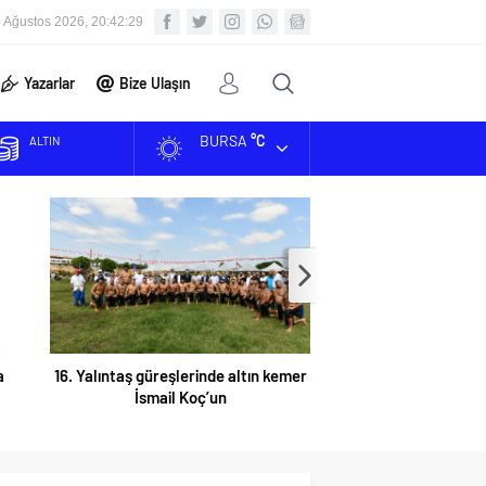
 Ağustos 2026, 20:42:30
Yazarlar
Bize Ulaşın
BURSA
°C
BİST
DOLAR
EURO
ALTIN
a
16. Yalıntaş güreşlerinde altın kemer
Baja Mustafakema
İsmail Koç’un
tamamla