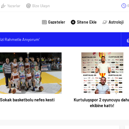
Yazarlar
Bize Ulaşın
6
Gazeteler
Sitene Ekle
Astroloji
mizi Rahmetle Anıyorum’
MESLEK YÜKSEKOKULU YENİ ÖĞRENCİLERİNİ BEKLİYOR
lınç; ‘Sahte trafik akışına müsaade etmeyeceğiz’
kanı Okudan: “Depremden etkilenen öğrencilere yüzde 25 ek
lanmalı”
Sokak basketbolu nefes kesti
Kurtuluşspor 2 oyuncuyu dah
ekibine kattı!