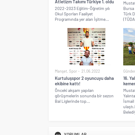
Atletizm Takımı Türkiye 1. oldu
Mustaf
2022-2023 Eğitim-Öğretim yılı
Bursa 
Okul Sporları Faaliyet
Türk 
Programında yer alan İşitme...
(TÜDAF
Manşet
,
Spor
21.06.2022
Günde
Kurtuluşspor 2 oyuncuyu daha
16. Ya
ekibine kattı!
kemer
Önceki akşam yapılan
Mustaf
görüşmelerin sonunda bir sezon
Yalınt
Bal Liglerinde top...
İsmail
ulaşt
Belediy
YORUMLAR