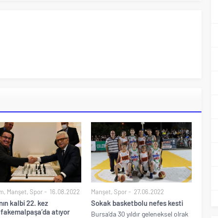
m
,
Manşet
,
Spor
16.08.2022
Manşet
,
Spor
27.06.2022
ın kalbi 22. kez
Sokak basketbolu nefes kesti
fakemalpaşa’da atıyor
Bursa’da 30 yıldır geleneksel olrak