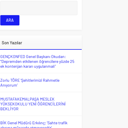
Son Yazılar
GENÇKONFED Genel Başkanı Okudan:
“Depremden etkilenen öğrencilere yüzde 25
ek kontenjan kararı uygulanmalı”
Zorlu TÖRE ‘Şehitlerimizi Rahmetle
Anıyorum’
MUSTAFAKEMALPAŞA MESLEK
YÜKSEKOKULU YENİ ÖĞRENCİLERİNİ
BEKLİYOR
BİK Genel Müdürü Erkılınç; ‘Sahte trafik
akışına müsaade etmeyeceğiz’