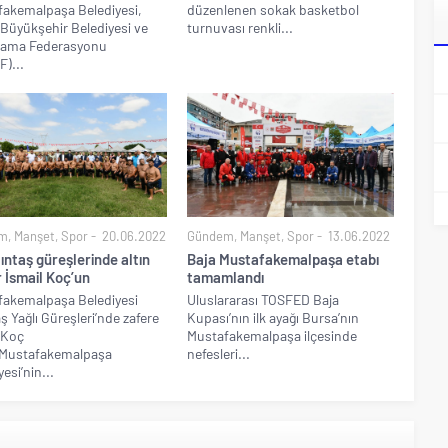
akemalpaşa Belediyesi,
düzenlenen sokak basketbol
Büyükşehir Belediyesi ve
turnuvası renkli...
Dama Federasyonu
)...
m
,
Manşet
,
Spor
20.06.2022
Gündem
,
Manşet
,
Spor
13.06.2022
lıntaş güreşlerinde altın
Baja Mustafakemalpaşa etabı
 İsmail Koç’un
tamamlandı
akemalpaşa Belediyesi
Uluslararası TOSFED Baja
aş Yağlı Güreşleri’nde zafere
Kupası’nın ilk ayağı Bursa’nın
 Koç
Mustafakemalpaşa ilçesinde
ı.Mustafakemalpaşa
nefesleri...
esi’nin...