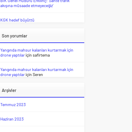
BİK Genel Müdürü Erkılınç; ‘Sahte trafik
akışına müsaade etmeyeceğiz’
KGK hedef büyüttü
Son yorumlar
Yangında mahsur kalanları kurtarmak için
drone yaptılar
için
safirtema
Yangında mahsur kalanları kurtarmak için
drone yaptılar
için
Seren
Arşivler
Temmuz 2023
Haziran 2023