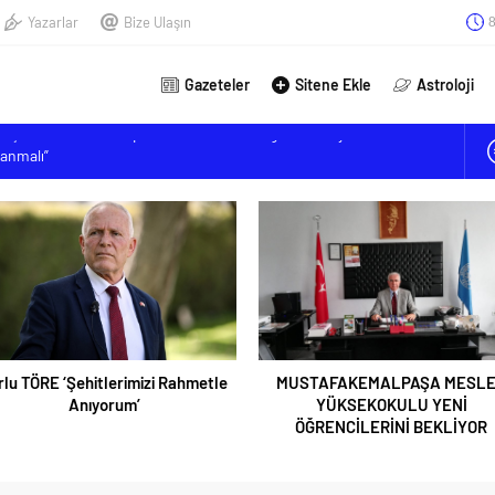
Yazarlar
Bize Ulaşın
8
Gazeteler
Sitene Ekle
Astroloji
mizi Rahmetle Anıyorum’
MESLEK YÜKSEKOKULU YENİ ÖĞRENCİLERİNİ BEKLİYOR
lınç; ‘Sahte trafik akışına müsaade etmeyeceğiz’
kanı Okudan: “Depremden etkilenen öğrencilere yüzde 25 ek
lanmalı”
e
MUSTAFAKEMALPAŞA MESLEK
BİK Genel Müdürü Erkı
YÜKSEKOKULU YENİ
trafik akışına müsaade
ÖĞRENCİLERİNİ BEKLİYOR