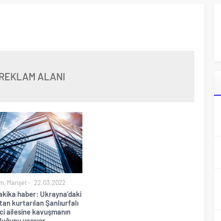
REKLAM ALANI
m
,
Manşet
22.03.2022
akika haber: Ukrayna’daki
an kurtarılan Şanlıurfalı
ci ailesine kavuşmanın
luğunu yaşıyor