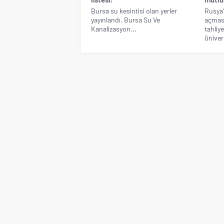
Bursa su kesintisi olan yerler
Rusya'
yayınlandı. Bursa Su Ve
açması
Kanalizasyon...
tahliye
ünivers