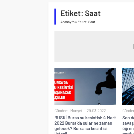
Etiket:
Saat
Anasayfa
»
Etiket: Saat
Gündem
,
Manşet
29.03.2022
Günde
BUSKİ Bursa su kesintisi: 4 Mart
Son d
2022 Bursa’da sular ne zaman
savaşt
gelecek? Bursa su kesintisi
öğren
listesi!
mutlu