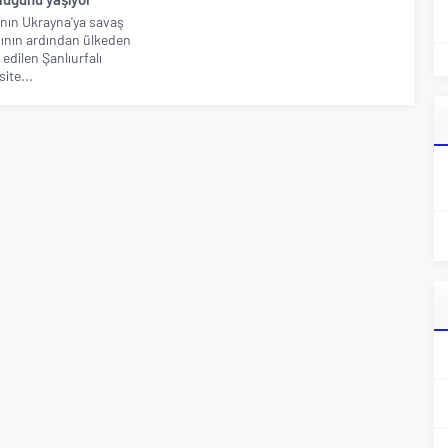
nın Ukrayna'ya savaş
nın ardından ülkeden
 edilen Şanlıurfalı
ite...