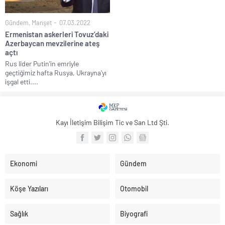
Gündem
,
Manşet
07.03.2022
Ermenistan askerleri Tovuz’daki
Azerbaycan mevzilerine ateş
açtı
Rus lider Putin'in emriyle
geçtiğimiz hafta Rusya, Ukrayna'yı
işgal etti....
Kayı İletişim Bilişim Tic ve San Ltd Şti.
Ekonomi
Gündem
Köşe Yazıları
Otomobil
Sağlık
Biyografi